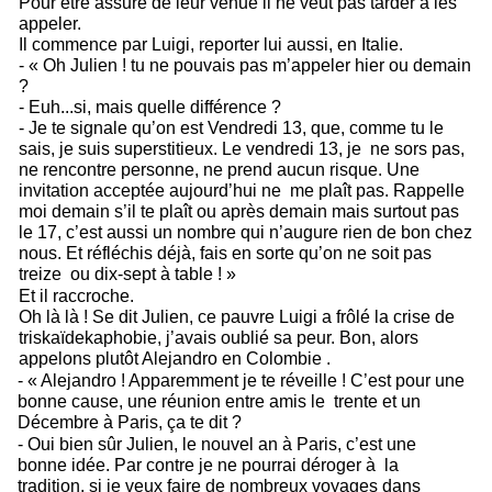
Pour être assuré de leur venue il ne veut pas tarder à les 
appeler. 
Il commence par Luigi, reporter lui aussi, en Italie. 
- « Oh Julien ! tu ne pouvais pas m’appeler hier ou demain 
? 
- Euh...si, mais quelle différence ? 
- Je te signale qu’on est Vendredi 13, que, comme tu le 
sais, je suis superstitieux. Le vendredi 13, je  ne sors pas, 
ne rencontre personne, ne prend aucun risque. Une 
invitation acceptée aujourd’hui ne  me plaît pas. Rappelle 
moi demain s’il te plaît ou après demain mais surtout pas 
le 17, c’est aussi un nombre qui n’augure rien de bon chez 
nous. Et réfléchis déjà, fais en sorte qu’on ne soit pas 
treize  ou dix-sept à table ! » 
Et il raccroche. 
Oh là là ! Se dit Julien, ce pauvre Luigi a frôlé la crise de 
triskaïdekaphobie, j’avais oublié sa peur. Bon, alors 
appelons plutôt Alejandro en Colombie . 
- « Alejandro ! Apparemment je te réveille ! C’est pour une 
bonne cause, une réunion entre amis le  trente et un 
Décembre à Paris, ça te dit ? 
- Oui bien sûr Julien, le nouvel an à Paris, c’est une 
bonne idée. Par contre je ne pourrai déroger à  la 
tradition, si je veux faire de nombreux voyages dans 