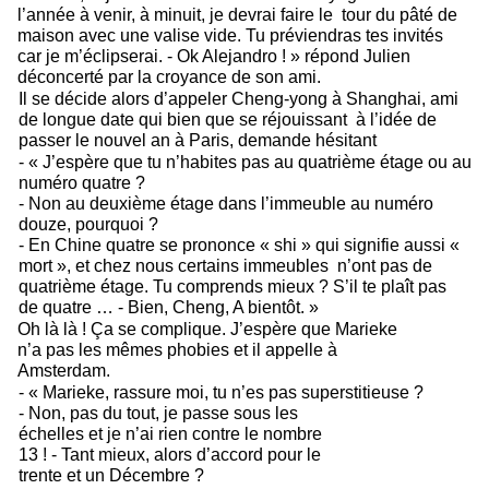
l’année à venir, à minuit, je devrai faire le  tour du pâté de 
maison avec une valise vide. Tu préviendras tes invités 
car je m’éclipserai. - Ok Alejandro ! » répond Julien 
déconcerté par la croyance de son ami. 
Il se décide alors d’appeler Cheng-yong à Shanghai, ami 
de longue date qui bien que se réjouissant  à l’idée de 
passer le nouvel an à Paris, demande hésitant 
- « J’espère que tu n’habites pas au quatrième étage ou au 
numéro quatre ? 
- Non au deuxième étage dans l’immeuble au numéro 
douze, pourquoi ? 
- En Chine quatre se prononce « shi » qui signifie aussi « 
mort », et chez nous certains immeubles  n’ont pas de 
quatrième étage. Tu comprends mieux ? S’il te plaît pas 
de quatre … - Bien, Cheng, A bientôt. » 
Oh là là ! Ça se complique. J’espère que Marieke 
n’a pas les mêmes phobies et il appelle à  
Amsterdam. 
- « Marieke, rassure moi, tu n’es pas superstitieuse ? 
- Non, pas du tout, je passe sous les 
échelles et je n’ai rien contre le nombre 
13 ! - Tant mieux, alors d’accord pour le 
trente et un Décembre ? 