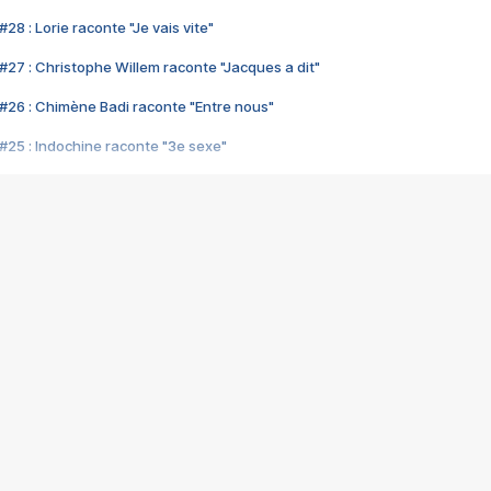
28 : Lorie raconte "Je vais vite"
#27 : Christophe Willem raconte "Jacques a dit"
#26 : Chimène Badi raconte "Entre nous"
#25 : Indochine raconte "3e sexe"
#24 : Zaho raconte "C'est chelou"
#23 : Patrick Bruel raconte "Au café des délices"
#22 : Kyo raconte "Le chemin"
#21 : Nolwenn Leroy raconte "Cassé"
#20 : Patrick Hernandez raconte "Born to be alive"
#19 : Lorie raconte "Près de moi"
#18 : Michael Jones raconte "A nos actes manqués" (avec Jean-Jacque
#17 : Khaled raconte "Aïcha"